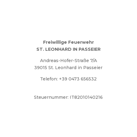
Freiwillige Feuerwehr
ST. LEONHARD IN PASSEIER
Andreas-Hofer-Straße 7/A
39015 St. Leonhard in Passeier
Telefon: +39 0473 656532
ff.stleonhardinpasseier@lfvbz.org
Steuernummer: IT82010140216
Notrufnummer
Kommandant: