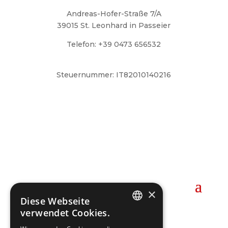
Andreas-Hofer-Straße 7/A
39015 St. Leonhard in Passeier
Telefon: +39 0473 656532
ff.stleonhardinpasseier@lfvbz.org
Steuernummer: IT82010140216
Notrufnummer
Kommandant:
Pfitscher Roman
Mobil: +39 344 2295226
×

Diese Webseite
verwendet Cookies.
GERMAN