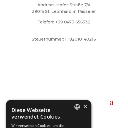
Andreas-Hofer-Straße 7/A
39015 St. Leonhard in Passeier
Telefon: +39 0473 656532
ff.stleonhardinpasseier@lfvbz.org
Steuernummer: IT82010140216
Notrufnummer
Kommandant:
Pfitscher Roman
Mobil: +39 344 2295226
×

Diese Webseite
verwendet Cookies.
GERMAN
Wir verwenden Cookies, um die