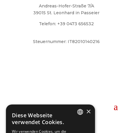
Andreas-Hofer-Straße 7/A
39015 St. Leonhard in Passeier
Telefon: +39 0473 656532
ff.stleonhardinpasseier@lfvbz.org
Steuernummer: IT82010140216
Notrufnummer
Kommandant:
Pfitscher Roman
Mobil: +39 344 2295226
×

Diese Webseite
verwendet Cookies.
GERMAN
Wir verwenden Cookies, um die