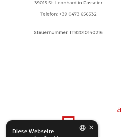
39015 St. Leonhard in Passeier
Telefon: +39 0473 656532
ff.stleonhardinpasseier@lfvbz.org
Steuernummer: IT82010140216
Notrufnummer
Kommandant:
Pfitscher Roman
Mobil: +39 344 2295226

×
Diese Webseite