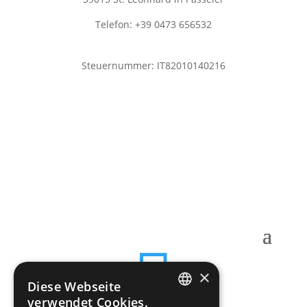
Telefon: +39 0473 656532
ff.stleonhardinpasseier@lfvbz.org
Steuernummer: IT82010140216
Notrufnummer
Kommandant:
Pfitscher Roman
Mobil: +39 344 2295226

×
Diese Webseite
verwendet Cookies.